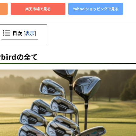
楽天市場で見る
Yahoo!ショッピングで見る
目次
[
表示
]
birdの全て