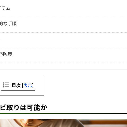
イテム
的な手順
法
予防策
目次
[
表示
]
サビ取りは可能か